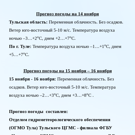
Прогноз погоды на 14 ноября
Тульская область:
Переменная облачность. Без осадков.
Ветер юго-восточный 5-10 м/с. Температура воздуха
о
о
ночью ‒3…+2
С, днем +2…+7
С.
о
По г. Туле:
Температура воздуха ночью ‒1…+1
С, днем
о
+5…+7
С.
Прогноз погоды на 15
ноября
– 16 ноября
15 ноября - 16 ноября:
Переменная облачность. Без
осадков. Ветер юго-восточный 5-10 м/с. Температура
о
о
воздуха ночью ‒2…+3
С, днем +3…+8
С .
Прогноз погоды составлен:
Отделом гидрометеорологического обеспечения
(ОГМО Тула) Тульского ЦГМС - филиала ФГБУ